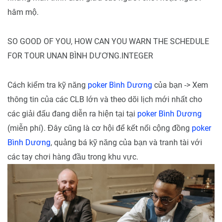
hâm mộ.
SO GOOD OF YOU, HOW CAN YOU WARN THE SCHEDULE
FOR TOUR UNAN BÌNH DƯƠNG.INTEGER
Cách kiểm tra kỹ năng
poker Bình Dương
của bạn -> Xem
thông tin của các CLB lớn và theo dõi lịch mới nhất cho
các giải đấu đang diễn ra hiện tại tại
poker Bình Dương
(miễn phí). Đây cũng là cơ hội để kết nối cộng đồng
poker
Bình Dương
, quảng bá kỹ năng của bạn và tranh tài với
các tay chơi hàng đầu trong khu vực.