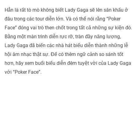
Hẳn là rất tò mò không biết Lady Gaga sẽ lên sân khấu ở
đâu trong các tour diễn lớn. Và có thể nói rằng “Poker
Face” đóng vai trò then chốt trong tất cả những sự kiện đó.
Bằng một màn trình diễn rực rỡ, tràn đầy năng lượng,
Lady Gaga đã biến các nhà hát biểu diễn thành những lễ
hội âm nhạc thật sự. Để có thêm ngữ cảnh so sánh tốt
hơn, hãy xem buổi biểu diễn đêm tuyệt vời của Lady Gaga
với “Poker Face”.