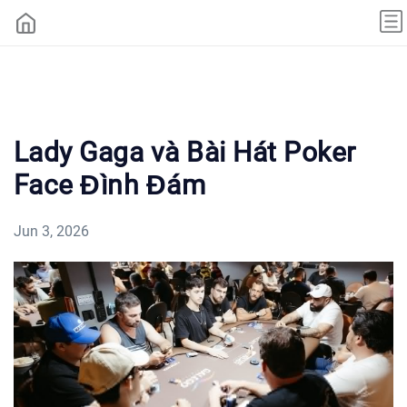
Lady Gaga và Bài Hát Poker
Face Đình Đám
Jun 3, 2026