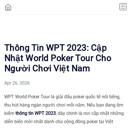
Thông Tin WPT 2023: Cập
Nhật World Poker Tour Cho
Người Chơi Việt Nam
Apr 26, 2026
WPT World Poker Tour là giải đấu poker quốc tế nổi tiếng,
thu hút hàng ngàn người chơi mỗi năm. Nếu bạn đang tìm
kiếm
thông tin WPT 2023
, đây chính là nơi cập nhật những
diễn biến mới nhất dành cho cộng đồng poker tại Việt