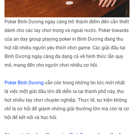
Poker Bình Dương ngày càng trở thành điểm đến cần thiết
dành cho các tay chơi trong và ngoài nước. Poker towards
của an day group playing poker in Bình Dương đang thu
hút rất nhiều người yêu thích chơi game. Các giải đấu tại
Bình Dương ngày càng đa dạng cả về hình thức lẫn quy
mô, mang đến cho người chơi nhiều cơ hội.
Poker Bình Dương
vẫn còn trong những tin tức mới nhất
là việc một giải đấu lớn đã diễn ra tại thành phố này, thu
hút nhiều tay chơi chuyên nghiệp. Thực tế, sự kiện không
chỉ là cơ hội để giành những giải thưởng lớn mà còn là cơ
hội để kết nối và học hỏi.