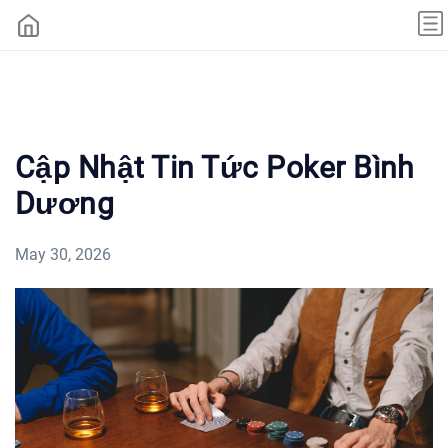
Cập Nhật Tin Tức Poker Bình
Dương
May 30, 2026