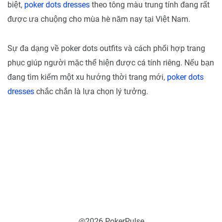
biệt,
poker dots dresses
theo tông màu trung tính đang rất
được ưa chuộng cho mùa hè năm nay tại Việt Nam.
Sự đa dạng về poker dots outfits và cách phối hợp trang
phục giúp người mặc thể hiện được cá tính riêng. Nếu bạn
đang tìm kiếm một xu hướng thời trang mới,
poker dots
dresses
chắc chắn là lựa chọn lý tưởng.
@2026 PokerPulse