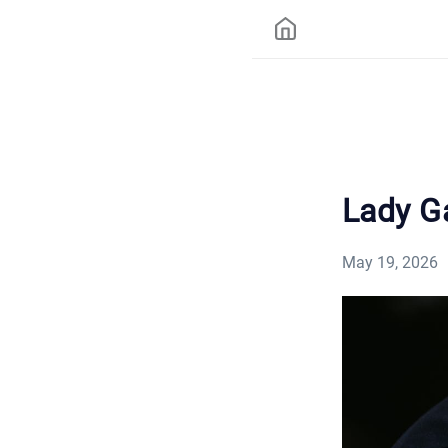
Lady G
May 19, 2026