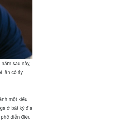
u năm sau này,
i lần cô ấy
.
hành một kiểu
ga ở bất kỳ địa
 phô diễn điều