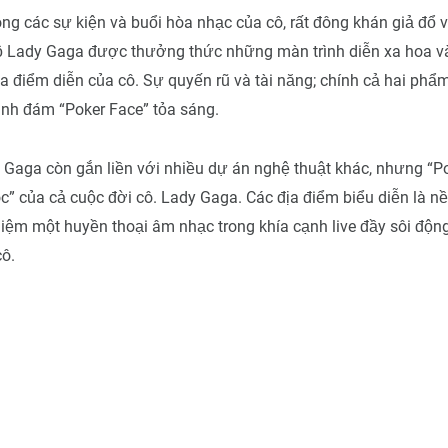
ng các sự kiện và buổi hòa nhạc của cô, rất đông khán giả đổ v
Lady Gaga được thưởng thức những màn trình diễn xa hoa v
ịa điểm diễn của cô. Sự quyến rũ và tài năng; chính cả hai phẩ
ình đám “Poker Face” tỏa sáng.
Gaga còn gắn liền với nhiều dự án nghệ thuật khác, nhưng “P
óc” của cả cuộc đời cô. Lady Gaga. Các địa điểm biểu diễn là n
hiệm một huyền thoại âm nhạc trong khía cạnh live đầy sôi động 
ô.