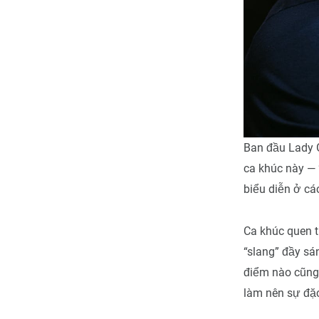
Ban đầu Lady G
ca khúc này — 
biểu diễn ở cá
Ca khúc quen t
“slang” đầy sá
điểm nào cũng 
làm nên sự đặc