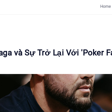
Home
aga và Sự Trở Lại Với 'Poker F