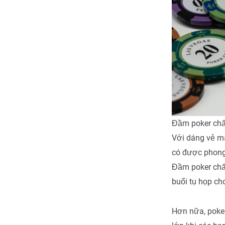
Đầm poker chấm
Với dáng vẻ m
có được phong 
Đầm poker chấ
buổi tụ họp ch
Hơn nữa, poker