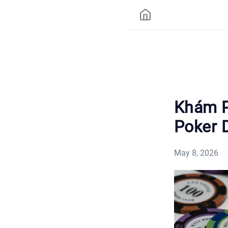
Khám P
Poker D
May 8, 2026