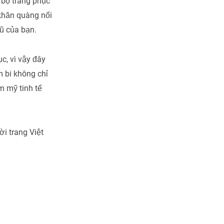
 bộ trang phục
 khăn quàng nổi
rũ của bạn.
c, vì vậy đây
 bi không chỉ
m mỹ tinh tế
i trang Việt