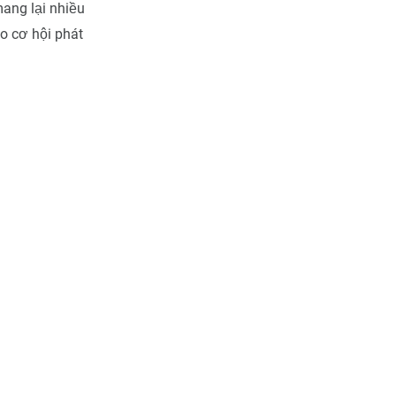
ang lại nhiều
ạo cơ hội phát