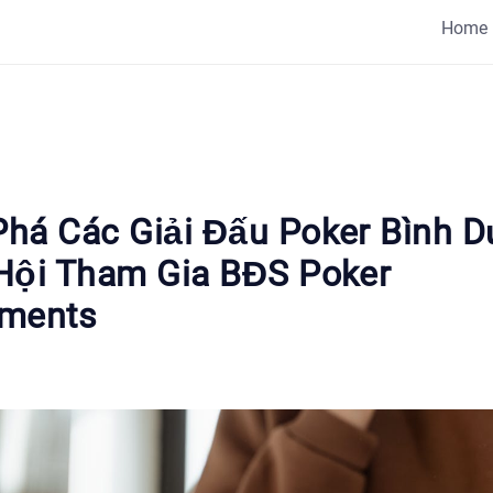
Home
há Các Giải Đấu Poker Bình 
Hội Tham Gia BĐS Poker
ments