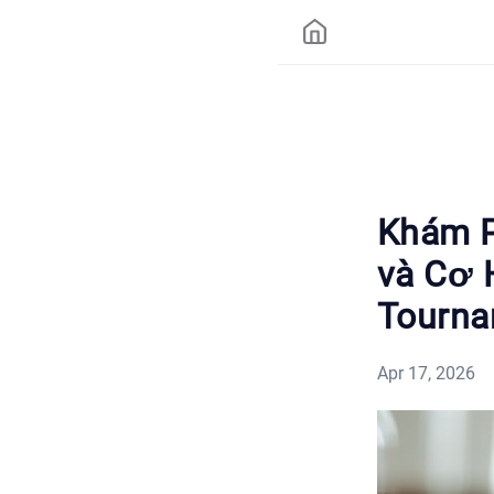
Khám P
và Cơ 
Tourna
Apr 17, 2026