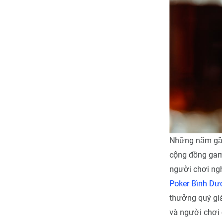
Những năm gần
cộng đồng game
người chơi ng
Poker Bình D
thưởng quý gi
và người chơi 