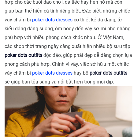
hợp cho các buổi dạo chơi, dạ tiệc hay hẹn hò mà còn
giúp bạn thể hiện cá tính riêng biệt. Đặc biệt, những chiếc
váy chấm bi
poker dots dresses
có thiết kế đa dạng, từ
kiểu dáng dáng suông, ôm body đến váy sơ mi nhẹ nhàng,
phù hợp với nhiều phong cách khác nhau. Ở Việt Nam,
các shop thời trang ngày càng xuất hiện nhiều bộ sưu tập
poker dots outfits
độc đáo, giúp phái đẹp dễ dàng chọn lựa
phong cách phù hợp. Chính vì vậy, việc sở hữu một chiếc
váy chấm bi
poker dots dresses
hay bộ
poker dots outfits
sẽ giúp bạn tỏa sáng và nổi bật hơn trong mọi dịp.