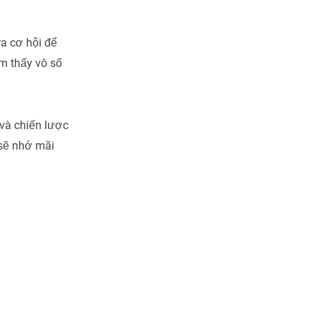
a cơ hội để
m thấy vô số
 và chiến lược
 sẽ nhớ mãi