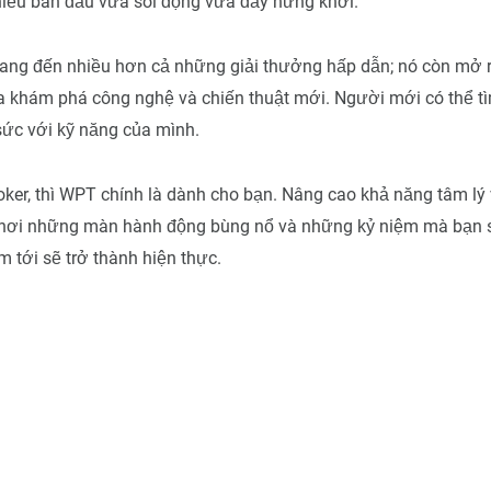
nhiều bàn đấu vừa sôi động vừa đầy hứng khởi.
g đến nhiều hơn cả những giải thưởng hấp dẫn; nó còn mở r
 khám phá công nghệ và chiến thuật mới. Người mới có thể tì
sức với kỹ năng của mình.
ker, thì WPT chính là dành cho bạn. Nâng cao khả năng tâm lý
là nơi những màn hành động bùng nổ và những kỷ niệm mà bạn
m tới sẽ trở thành hiện thực.