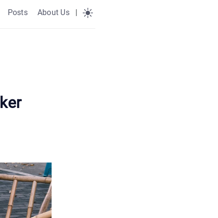
Posts
About Us
|
ker