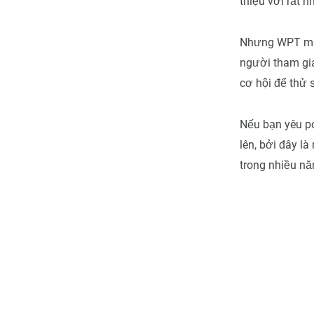
thiệu với rất 
Nhưng WPT man
người tham gia
cơ hội để thử 
Nếu bạn yêu po
lên, bởi đây 
trong nhiều nă