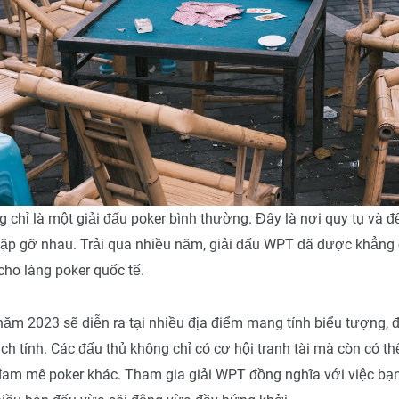
 chỉ là một giải đấu poker bình thường. Đây là nơi quy tụ và để 
gặp gỡ nhau. Trải qua nhiều năm, giải đấu WPT đã được khẳng
cho làng poker quốc tế.
năm 2023 sẽ diễn ra tại nhiều địa điểm mang tính biểu tượng,
ch tính. Các đấu thủ không chỉ có cơ hội tranh tài mà còn có th
am mê poker khác. Tham gia giải WPT đồng nghĩa với việc bạn