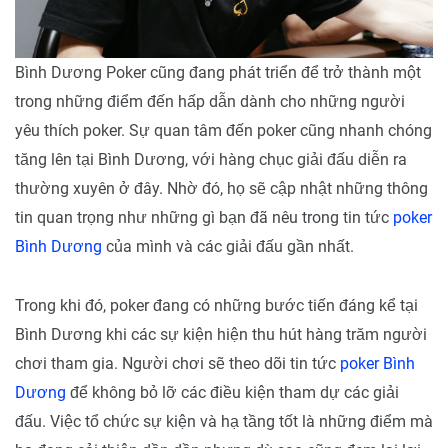
Bình Dương Poker cũng đang phát triển để trở thành một
trong những điểm đến hấp dẫn dành cho những người
yêu thích poker. Sự quan tâm đến poker cũng nhanh chóng
tăng lên tại Bình Dương, với hàng chục giải đấu diễn ra
thường xuyên ở đây. Nhờ đó, họ sẽ cập nhật những thông
tin quan trọng như những gì bạn đã nêu trong tin tức
poker
Bình Dương
của mình và các giải đấu gần nhất.
Trong khi đó, poker đang có những bước tiến đáng kể tại
Bình Dương khi các sự kiện hiện thu hút hàng trăm người
chơi tham gia. Người chơi sẽ theo dõi tin tức
poker Bình
Dương
để không bỏ lỡ các điều kiện tham dự các giải
đấu. Việc tổ chức sự kiện và hạ tầng tốt là những điểm mà