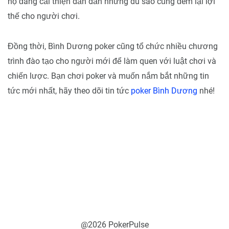
họ đang cải thiện dần dần nhưng dù sao cũng đem lại lợi
thế cho người chơi.
Đồng thời, Bình Dương poker cũng tổ chức nhiều chương
trình đào tạo cho người mới để làm quen với luật chơi và
chiến lược. Bạn chơi poker và muốn nắm bắt những tin
tức mới nhất, hãy theo dõi tin tức
poker Bình Dương
nhé!
@2026 PokerPulse